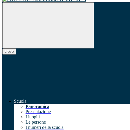
close
Scuola
Panoramica
Presentazione
I luoghi
Le persone
I numeri della scuola