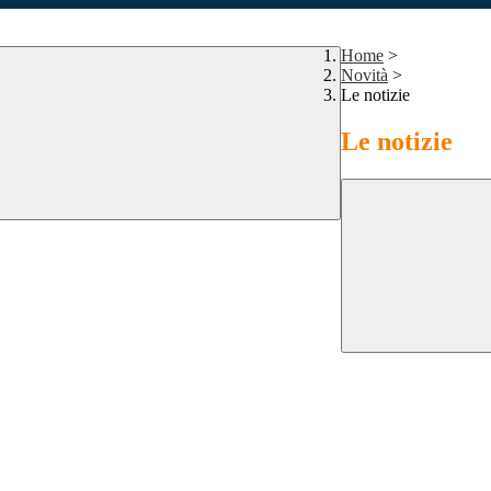
Home
>
Novità
>
Le notizie
Le notizie