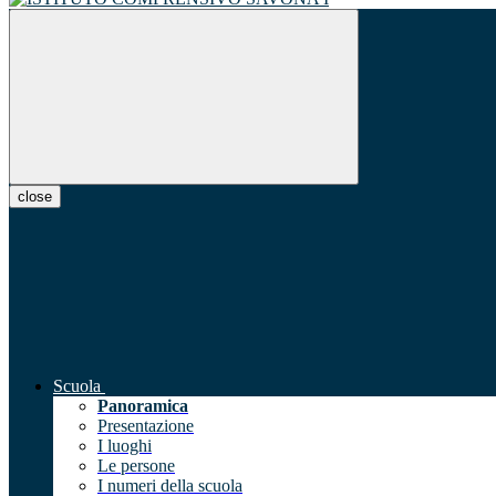
close
Scuola
Panoramica
Presentazione
I luoghi
Le persone
I numeri della scuola