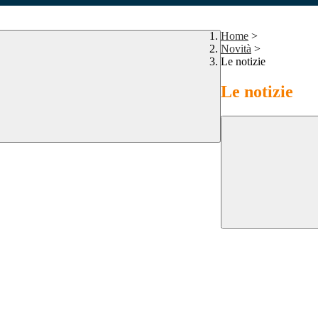
Home
>
Novità
>
Le notizie
Le notizie