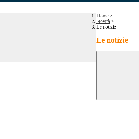
Home
>
Novità
>
Le notizie
Le notizie