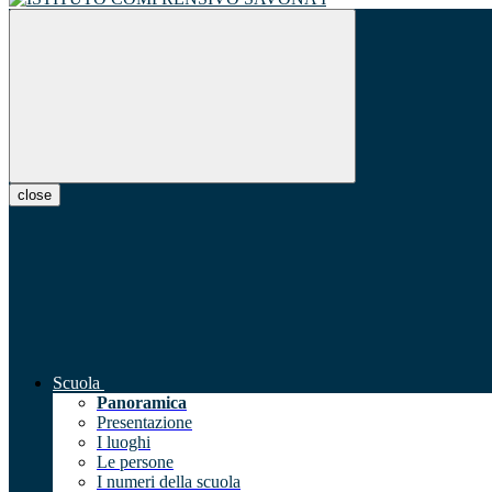
close
Scuola
Panoramica
Presentazione
I luoghi
Le persone
I numeri della scuola