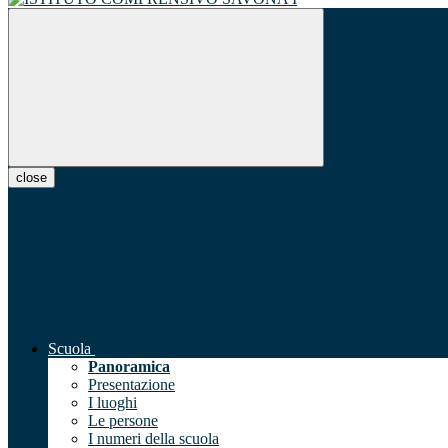
close
Scuola
Panoramica
Presentazione
I luoghi
Le persone
I numeri della scuola