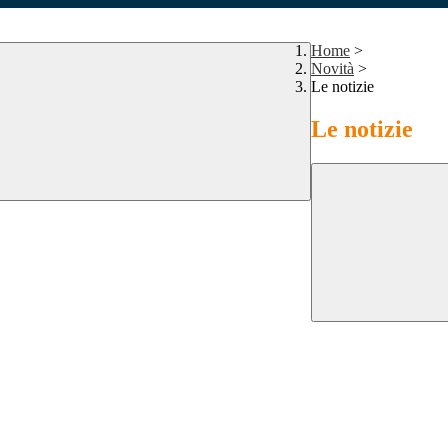
Home
>
Novità
>
Le notizie
Le notizie