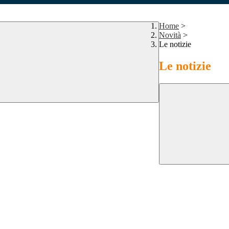
Home
>
Novità
>
Le notizie
Le notizie