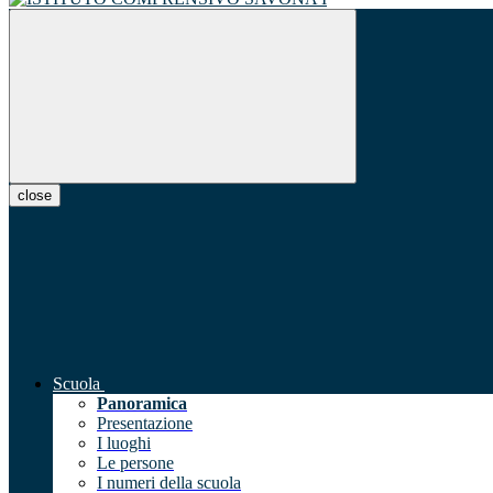
close
Scuola
Panoramica
Presentazione
I luoghi
Le persone
I numeri della scuola