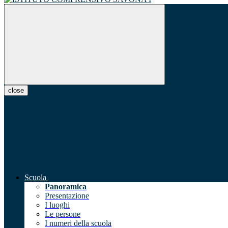
close
Scuola
Panoramica
Presentazione
I luoghi
Le persone
I numeri della scuola