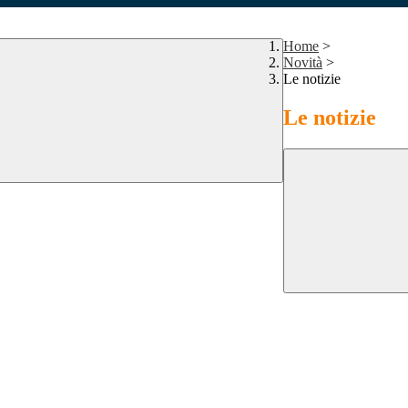
Home
>
Novità
>
Le notizie
Le notizie