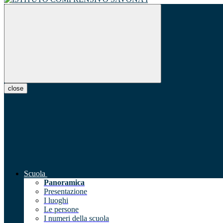
close
Scuola
Panoramica
Presentazione
I luoghi
Le persone
I numeri della scuola