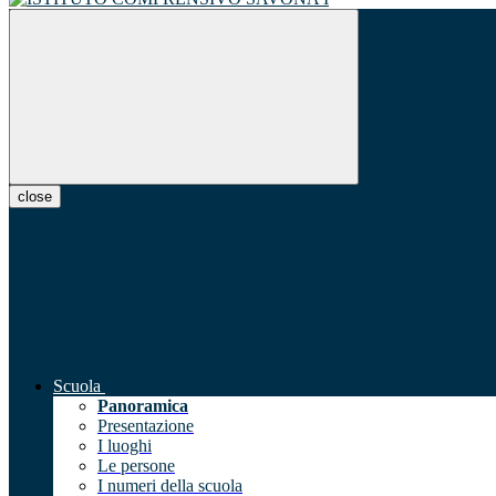
close
Scuola
Panoramica
Presentazione
I luoghi
Le persone
I numeri della scuola