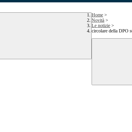
Home
>
Novità
>
Le notizie
>
circolare della DPO s