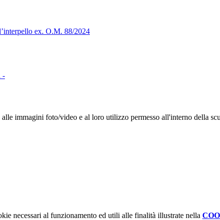
ll’interpello ex. O.M. 88/2024
 -
e alle immagini foto/video e al loro utilizzo permesso all'interno della sc
kie necessari al funzionamento ed utili alle finalità illustrate nella
COO