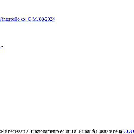
ll’interpello ex. O.M. 88/2024
 -
kie necessari al funzionamento ed utili alle finalità illustrate nella
COO