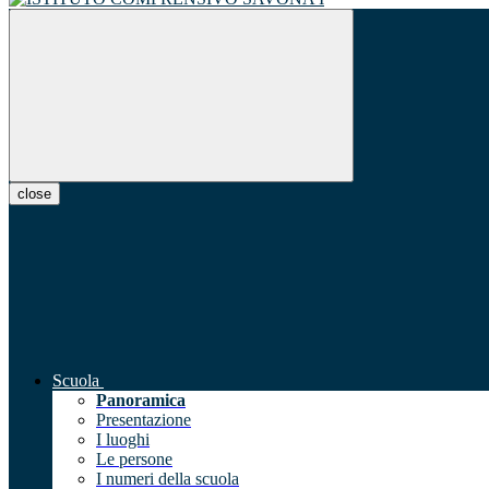
close
Scuola
Panoramica
Presentazione
I luoghi
Le persone
I numeri della scuola