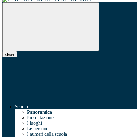
close
Scuola
Panoramica
Presentazione
I luoghi
Le persone
I numeri della scuola