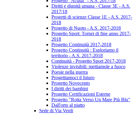
Progetto "Acqua" - A.S. 2017/18
Diritti e dignità umana - Classe 3E - A.S.
2017/18
Progetti di scienze Classe 1E - A.S. 2017-
2018
Progetto di Nuoto - A.S. 2017-2018
Progetto Sport: Tornei di fine anno 2017-
2018
Progetto Continuità 2017-2018
Progetto Continuità : Esploriamo il
territorio - A.S. 2017-2018
Continuità - Progetto Sport 2017-2018
Violenze invisibili: mettiamole a fuoco
Poesie nella guerra
Progettiamoci il futuro
Progetto Novecento
I diritti dei bambini
Progetto Certificazioni Esterne
Progetto "Rotta Verso Un Mare Più Blu"
Dall'orto al piatto
Sede di Via Verdi