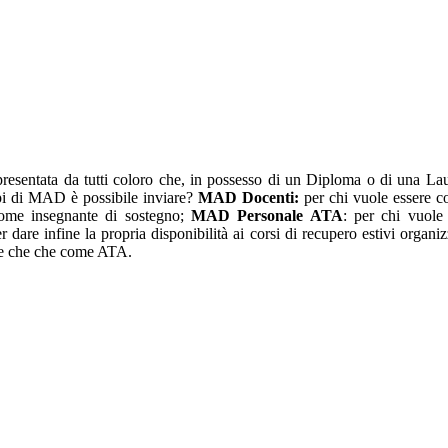
sentata da tutti coloro che, in possesso di un Diploma o di una Laur
tipi di MAD è possibile inviare?
MAD Docenti:
per chi vuole essere c
ome insegnante di sostegno;
MAD Personale ATA
: per chi vuole
er dare infine la propria disponibilità ai corsi di recupero estivi organ
nte che che come ATA.