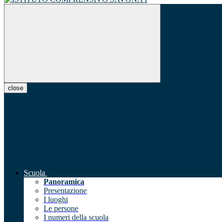
close
Scuola
Panoramica
Presentazione
I luoghi
Le persone
I numeri della scuola