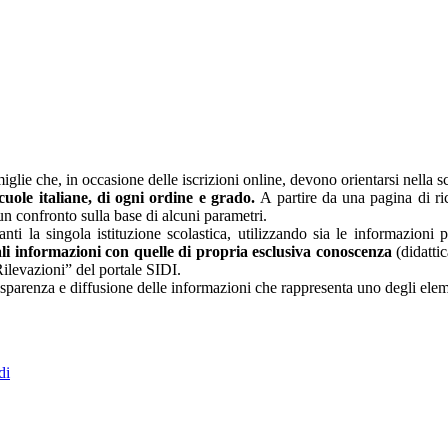
glie che, in occasione delle iscrizioni online, devono orientarsi nella sce
 scuole italiane, di ogni ordine e grado.
A partire da una pagina di rice
un confronto sulla base di alcuni parametri.
nti la singola istituzione scolastica, utilizzando sia le informazioni 
li informazioni con quelle di propria esclusiva conoscenza
(didattic
Rilevazioni” del portale SIDI.
asparenza e diffusione delle informazioni che rappresenta uno degli eleme
di