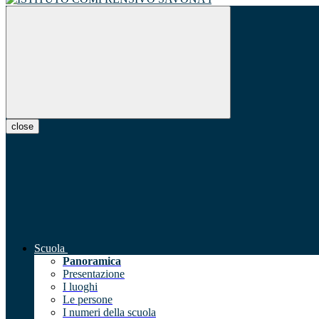
close
Scuola
Panoramica
Presentazione
I luoghi
Le persone
I numeri della scuola