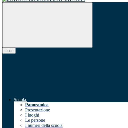
close
Scuola
Panoramica
Presentazione
I luoghi
Le persone
I numeri della scuola