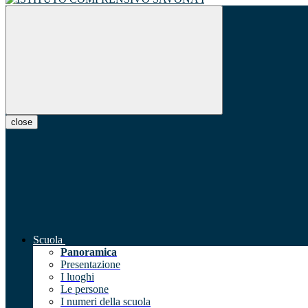
close
Scuola
Panoramica
Presentazione
I luoghi
Le persone
I numeri della scuola