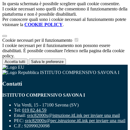
In questa schermata è possibile scegliere quali cookie consentire.
I cookie necessari sono quelli che consentono il funzionamento della
piattaforma e non è possibile disabilitarli.
Per conoscere quali sono i cookie necessari al funzionamento potete
visionare la
COOKIE POLICY
.
Cookie necessari per il funzionamento
I cookie necessari per il funzionamento non possono essere
disabilitati. È possibile consultare l'elenco nella pagina della cookie
policy.
Accetta tutti
Salva le preferenze
ISTITUTO COMPRENSIVO SAVONA I
Contatti
ISTITUTO COMPRENSIVO SAVONA I
Via Verdi, 15 - 17100 Savona (SV)
Tel:
019 82.44.59
Email:
svic82000x@istruzione.it
Link per inviare una mail
PEC:
svic82000x@pec.istruzione.it
Link per inviare una mail
C.F.: 92099020098