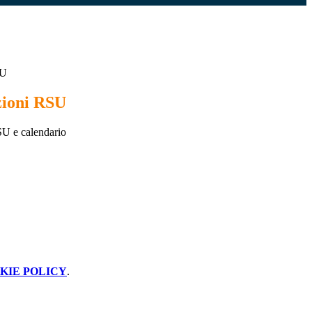
SU
zioni RSU
SU e calendario
KIE POLICY
.