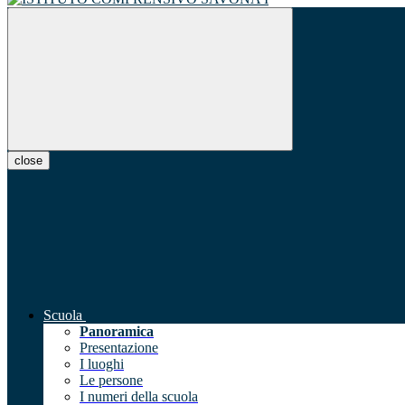
close
Scuola
Panoramica
Presentazione
I luoghi
Le persone
I numeri della scuola