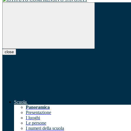
close
Scuola
Panoramica
Presentazione
I luoghi
Le persone
I numeri della scuola