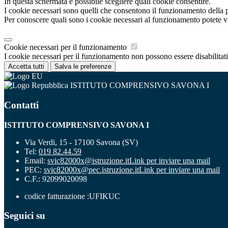
In questa schermata è possibile scegliere quali cookie consentire.
I cookie necessari sono quelli che consentono il funzionamento della pi
Per conoscere quali sono i cookie necessari al funzionamento potete v
Cookie necessari per il funzionamento
I cookie necessari per il funzionamento non possono essere disabilitati.
Accetta tutti
Salva le preferenze
ISTITUTO COMPRENSIVO SAVONA I
Contatti
ISTITUTO COMPRENSIVO SAVONA I
Via Verdi, 15 - 17100 Savona (SV)
Tel:
019 82.44.59
Email:
svic82000x@istruzione.it
Link per inviare una mail
PEC:
svic82000x@pec.istruzione.it
Link per inviare una mail
C.F.: 92099020098
codice fatturazione :UFIKUC
Seguici su