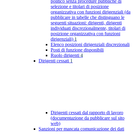
politico senza procedure pubbliche di
selezione e titolari di posizione
organizzativa con funzioni dirigenziali (da
pubblicare in tabelle che distinguano le
seguenti situazioni: dirigenti, dirigenti
individuati discrezionalmente, titolari di
posizione organizzativa con funzioni
dirigenziali)
1
Elenco posizioni dirigenziali discrezionali
Posti di funzione disponibili
Ruolo dirigenti
4
Dirigenti cessati
1
Dirigenti cessati dal rapporto di lavoro
(documentazione da pubblicare sul sito
web)
Sanzioni per mancata comunicazione dei dati