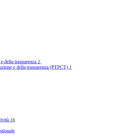
 e della trasparenza
2
rruzione e della trasparenza (PTPCT)
1
tività
16
stionale