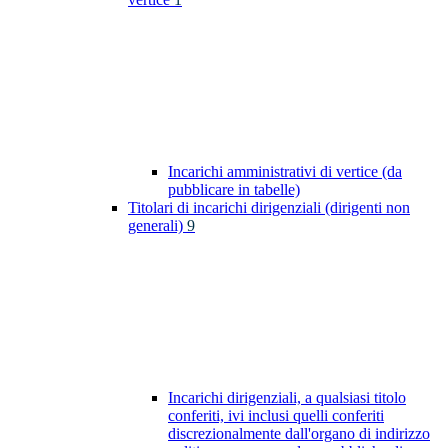
Incarichi amministrativi di vertice (da
pubblicare in tabelle)
Titolari di incarichi dirigenziali (dirigenti non
generali)
9
Incarichi dirigenziali, a qualsiasi titolo
conferiti, ivi inclusi quelli conferiti
discrezionalmente dall'organo di indirizzo