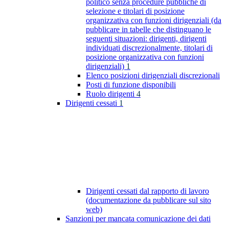
politico senza procedure pubbliche di
selezione e titolari di posizione
organizzativa con funzioni dirigenziali (da
pubblicare in tabelle che distinguano le
seguenti situazioni: dirigenti, dirigenti
individuati discrezionalmente, titolari di
posizione organizzativa con funzioni
dirigenziali)
1
Elenco posizioni dirigenziali discrezionali
Posti di funzione disponibili
Ruolo dirigenti
4
Dirigenti cessati
1
Dirigenti cessati dal rapporto di lavoro
(documentazione da pubblicare sul sito
web)
Sanzioni per mancata comunicazione dei dati