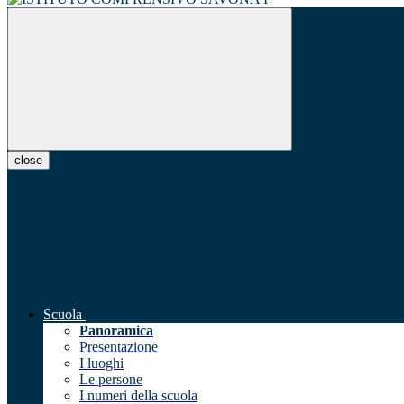
close
Scuola
Panoramica
Presentazione
I luoghi
Le persone
I numeri della scuola