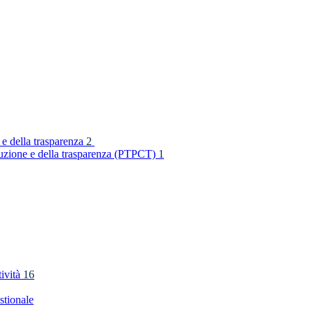
 e della trasparenza
2
rruzione e della trasparenza (PTPCT)
1
tività
16
stionale