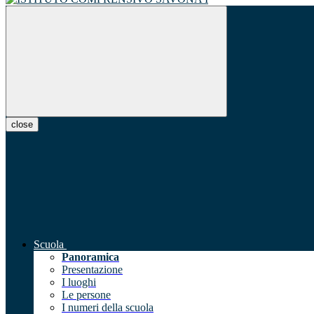
close
Scuola
Panoramica
Presentazione
I luoghi
Le persone
I numeri della scuola