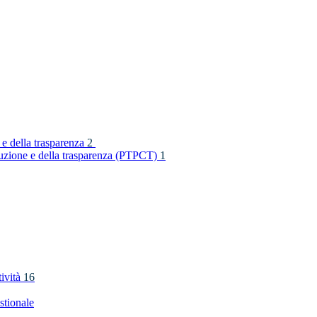
 e della trasparenza
2
rruzione e della trasparenza (PTPCT)
1
tività
16
stionale