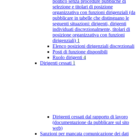
politico senza procedure pubbliche di
selezione e titolari di posizione
organizzativa con funzioni dirigenziali (da
pubblicare in tabelle che distinguano le
seguenti situazioni: dirigenti, dirigenti
individuati discrezionalmente, titolari di
posizione organizzativa con funzioni
dirigenziali)
1
Elenco posizioni dirigenziali discrezionali
Posti di funzione disponibili
Ruolo dirigenti
4
Dirigenti cessati
1
Dirigenti cessati dal rapporto di lavoro
(documentazione da pubblicare sul sito
web)
Sanzioni per mancata comunicazione dei dati