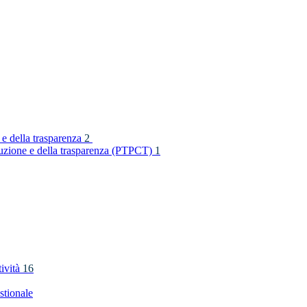
 e della trasparenza
2
rruzione e della trasparenza (PTPCT)
1
tività
16
stionale