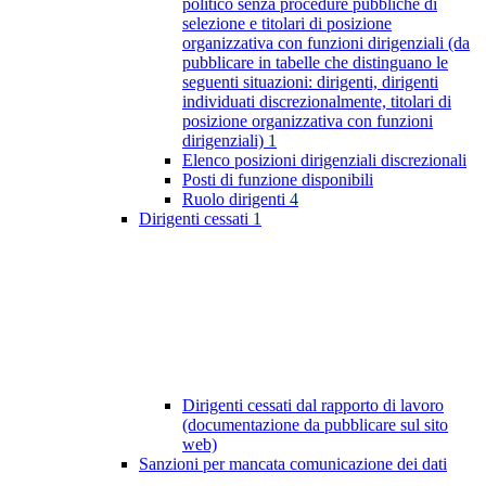
politico senza procedure pubbliche di
selezione e titolari di posizione
organizzativa con funzioni dirigenziali (da
pubblicare in tabelle che distinguano le
seguenti situazioni: dirigenti, dirigenti
individuati discrezionalmente, titolari di
posizione organizzativa con funzioni
dirigenziali)
1
Elenco posizioni dirigenziali discrezionali
Posti di funzione disponibili
Ruolo dirigenti
4
Dirigenti cessati
1
Dirigenti cessati dal rapporto di lavoro
(documentazione da pubblicare sul sito
web)
Sanzioni per mancata comunicazione dei dati