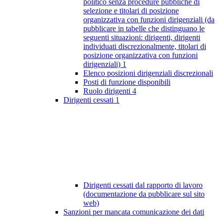
politico senza procedure pubbliche di
selezione e titolari di posizione
organizzativa con funzioni dirigenziali (da
pubblicare in tabelle che distinguano le
seguenti situazioni: dirigenti, dirigenti
individuati discrezionalmente, titolari di
posizione organizzativa con funzioni
dirigenziali)
1
Elenco posizioni dirigenziali discrezionali
Posti di funzione disponibili
Ruolo dirigenti
4
Dirigenti cessati
1
Dirigenti cessati dal rapporto di lavoro
(documentazione da pubblicare sul sito
web)
Sanzioni per mancata comunicazione dei dati