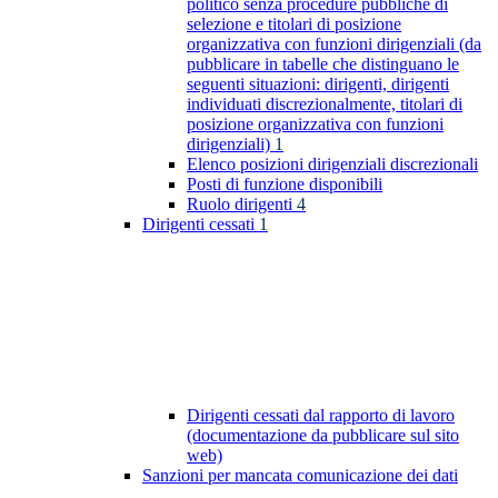
politico senza procedure pubbliche di
selezione e titolari di posizione
organizzativa con funzioni dirigenziali (da
pubblicare in tabelle che distinguano le
seguenti situazioni: dirigenti, dirigenti
individuati discrezionalmente, titolari di
posizione organizzativa con funzioni
dirigenziali)
1
Elenco posizioni dirigenziali discrezionali
Posti di funzione disponibili
Ruolo dirigenti
4
Dirigenti cessati
1
Dirigenti cessati dal rapporto di lavoro
(documentazione da pubblicare sul sito
web)
Sanzioni per mancata comunicazione dei dati