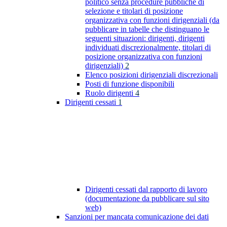
politico senza procedure pubbliche di
selezione e titolari di posizione
organizzativa con funzioni dirigenziali (da
pubblicare in tabelle che distinguano le
seguenti situazioni: dirigenti, dirigenti
individuati discrezionalmente, titolari di
posizione organizzativa con funzioni
dirigenziali)
2
Elenco posizioni dirigenziali discrezionali
Posti di funzione disponibili
Ruolo dirigenti
4
Dirigenti cessati
1
Dirigenti cessati dal rapporto di lavoro
(documentazione da pubblicare sul sito
web)
Sanzioni per mancata comunicazione dei dati