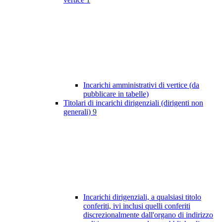
Incarichi amministrativi di vertice (da
pubblicare in tabelle)
Titolari di incarichi dirigenziali (dirigenti non
generali)
9
Incarichi dirigenziali, a qualsiasi titolo
conferiti, ivi inclusi quelli conferiti
discrezionalmente dall'organo di indirizzo