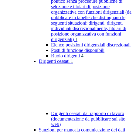
politico senza procedure pubbliche di
selezione e titolari di posizione
organizzativa con funzioni dirigenziali (da
pubblicare in tabelle che distinguano le
seguenti situazioni: dirigenti, dirigenti
individuati discrezionalmente, titolari di
posizione organizzativa con funzioni
dirigenziali)
1
Elenco posizioni dirigenziali discrezionali
Posti di funzione disponibili
Ruolo dirigenti
4
Dirigenti cessati
1
Dirigenti cessati dal rapporto di lavoro
(documentazione da pubblicare sul sito
web)
Sanzioni per mancata comunicazione dei dati