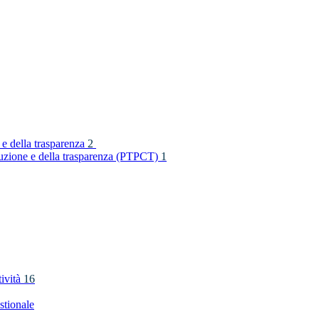
 e della trasparenza
2
rruzione e della trasparenza (PTPCT)
1
tività
16
stionale