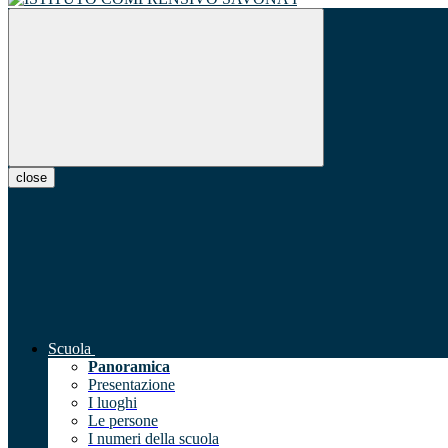
close
Scuola
Panoramica
Presentazione
I luoghi
Le persone
I numeri della scuola