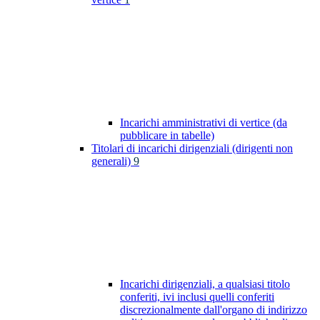
Incarichi amministrativi di vertice (da
pubblicare in tabelle)
Titolari di incarichi dirigenziali (dirigenti non
generali)
9
Incarichi dirigenziali, a qualsiasi titolo
conferiti, ivi inclusi quelli conferiti
discrezionalmente dall'organo di indirizzo