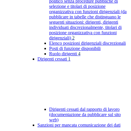
politico senza procedure pubbliche di
selezione e titolari di posizione
organizzativa con funzioni dirigenziali (da
pubblicare in tabelle che distinguano le
seguenti situazioni: dirigenti, dirigenti
individuati discrezionalmente, titolari di
posizione organizzativa con funzioni
dirigenziali)
2
Elenco posizioni dirigenziali discrezionali
Posti di funzione disponibili
Ruolo dirigenti
4
Dirigenti cessati
1
Dirigenti cessati dal rapporto di lavoro
(documentazione da pubblicare sul sito
web)
Sanzioni per mancata comunicazione dei dati