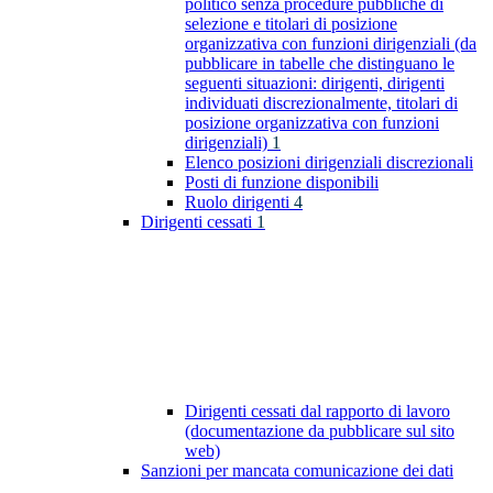
politico senza procedure pubbliche di
selezione e titolari di posizione
organizzativa con funzioni dirigenziali (da
pubblicare in tabelle che distinguano le
seguenti situazioni: dirigenti, dirigenti
individuati discrezionalmente, titolari di
posizione organizzativa con funzioni
dirigenziali)
1
Elenco posizioni dirigenziali discrezionali
Posti di funzione disponibili
Ruolo dirigenti
4
Dirigenti cessati
1
Dirigenti cessati dal rapporto di lavoro
(documentazione da pubblicare sul sito
web)
Sanzioni per mancata comunicazione dei dati