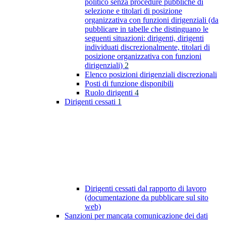
politico senza procedure pubbliche di
selezione e titolari di posizione
organizzativa con funzioni dirigenziali (da
pubblicare in tabelle che distinguano le
seguenti situazioni: dirigenti, dirigenti
individuati discrezionalmente, titolari di
posizione organizzativa con funzioni
dirigenziali)
2
Elenco posizioni dirigenziali discrezionali
Posti di funzione disponibili
Ruolo dirigenti
4
Dirigenti cessati
1
Dirigenti cessati dal rapporto di lavoro
(documentazione da pubblicare sul sito
web)
Sanzioni per mancata comunicazione dei dati