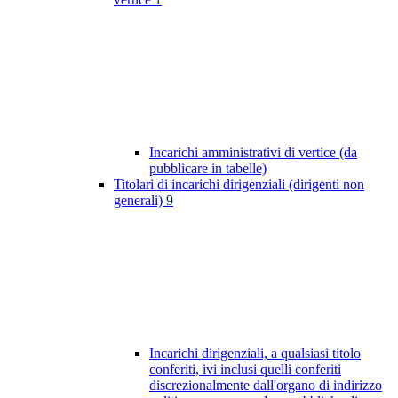
Incarichi amministrativi di vertice (da
pubblicare in tabelle)
Titolari di incarichi dirigenziali (dirigenti non
generali)
9
Incarichi dirigenziali, a qualsiasi titolo
conferiti, ivi inclusi quelli conferiti
discrezionalmente dall'organo di indirizzo