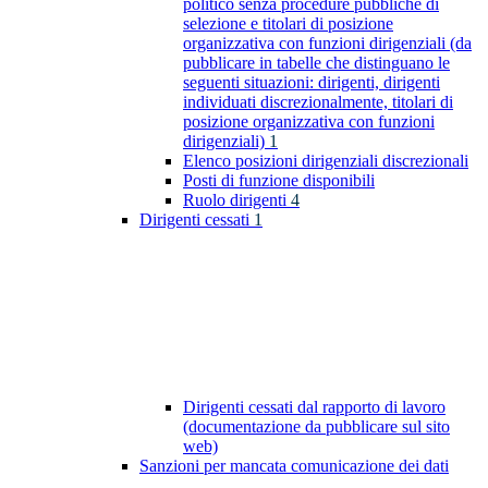
politico senza procedure pubbliche di
selezione e titolari di posizione
organizzativa con funzioni dirigenziali (da
pubblicare in tabelle che distinguano le
seguenti situazioni: dirigenti, dirigenti
individuati discrezionalmente, titolari di
posizione organizzativa con funzioni
dirigenziali)
1
Elenco posizioni dirigenziali discrezionali
Posti di funzione disponibili
Ruolo dirigenti
4
Dirigenti cessati
1
Dirigenti cessati dal rapporto di lavoro
(documentazione da pubblicare sul sito
web)
Sanzioni per mancata comunicazione dei dati