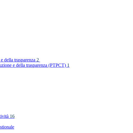
 e della trasparenza
2
rruzione e della trasparenza (PTPCT)
1
tività
16
stionale