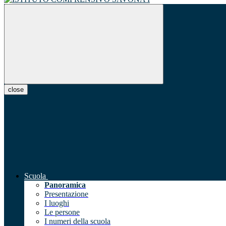
close
Scuola
Panoramica
Presentazione
I luoghi
Le persone
I numeri della scuola