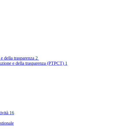
 e della trasparenza
2
rruzione e della trasparenza (PTPCT)
1
tività
16
stionale