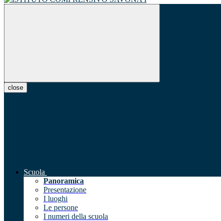
close
Scuola
Panoramica
Presentazione
I luoghi
Le persone
I numeri della scuola