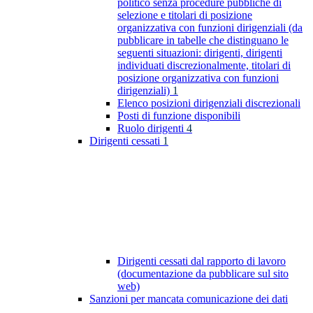
politico senza procedure pubbliche di
selezione e titolari di posizione
organizzativa con funzioni dirigenziali (da
pubblicare in tabelle che distinguano le
seguenti situazioni: dirigenti, dirigenti
individuati discrezionalmente, titolari di
posizione organizzativa con funzioni
dirigenziali)
1
Elenco posizioni dirigenziali discrezionali
Posti di funzione disponibili
Ruolo dirigenti
4
Dirigenti cessati
1
Dirigenti cessati dal rapporto di lavoro
(documentazione da pubblicare sul sito
web)
Sanzioni per mancata comunicazione dei dati