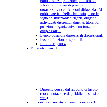
politico senza procedure pubbliche di
selezione e titolari di posizione
organizzativa con funzioni dirigenziali (da
pubblicare in tabelle che distinguano le
seguenti situazioni: dirigenti, dirigenti
individuati discrezionalmente, titolari di
posizione organizzativa con funzioni
dirigenziali)
1
Elenco posizioni dirigenziali discrezionali
Posti di funzione disponibili
Ruolo dirigenti
4
Dirigenti cessati
1
Dirigenti cessati dal rapporto di lavoro
(documentazione da pubblicare sul sito
web)
Sanzioni per mancata comunicazione dei dati