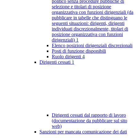
politico senza procedure pubbliche di
selezione e titolari di posizione
organizzativa con funzioni dirigenziali (da
pubblicare in tabelle che distinguano le
seguenti situazioni: dirigenti, dirigenti
individuati discrezionalmente, titolari di
posizione organizzativa con funzioni
dirigenziali)
1
Elenco posizioni dirigenziali discrezionali
Posti di funzione disponibili
Ruolo dirigenti
4
Dirigenti cessati
1
Dirigenti cessati dal rapporto di lavoro
(documentazione da pubblicare sul sito
web)
Sanzioni per mancata comunicazione dei dati