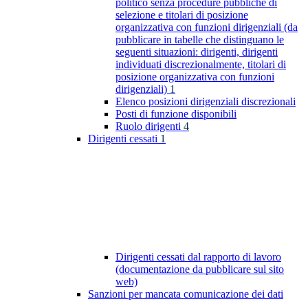
politico senza procedure pubbliche di
selezione e titolari di posizione
organizzativa con funzioni dirigenziali (da
pubblicare in tabelle che distinguano le
seguenti situazioni: dirigenti, dirigenti
individuati discrezionalmente, titolari di
posizione organizzativa con funzioni
dirigenziali)
1
Elenco posizioni dirigenziali discrezionali
Posti di funzione disponibili
Ruolo dirigenti
4
Dirigenti cessati
1
Dirigenti cessati dal rapporto di lavoro
(documentazione da pubblicare sul sito
web)
Sanzioni per mancata comunicazione dei dati