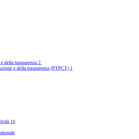
 e della trasparenza
2
rruzione e della trasparenza (PTPCT)
1
tività
16
stionale