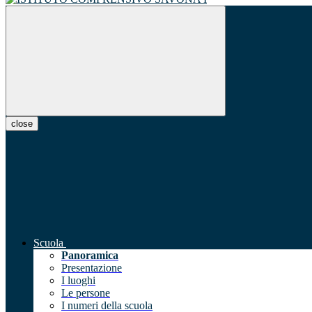
close
Scuola
Panoramica
Presentazione
I luoghi
Le persone
I numeri della scuola