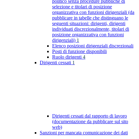
politico senza procedure pubbliche di
selezione e titolari di posizione
organizzativa con funzioni dirigenziali (da
pubblicare in tabelle che distinguano le
seguenti situazioni: dirigenti, dirigenti
individuati discrezionalmente, titolari di
posizione organizzativa con funzioni
dirigenziali)
1
Elenco posizioni dirigenziali discrezionali
Posti di funzione disponibili
Ruolo dirigenti
4
Dirigenti cessati
1
Dirigenti cessati dal rapporto di lavoro
(documentazione da pubblicare sul sito
web)
Sanzioni per mancata comunicazione dei dati