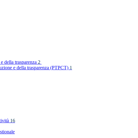
 e della trasparenza
2
rruzione e della trasparenza (PTPCT)
1
tività
16
stionale