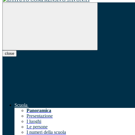
close
Scuola
Panoramica
Presentazione
I luoghi
Le persone
I numeri della scuola