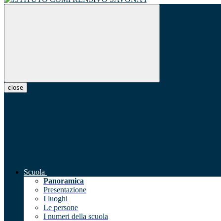
close
Scuola
Panoramica
Presentazione
I luoghi
Le persone
I numeri della scuola