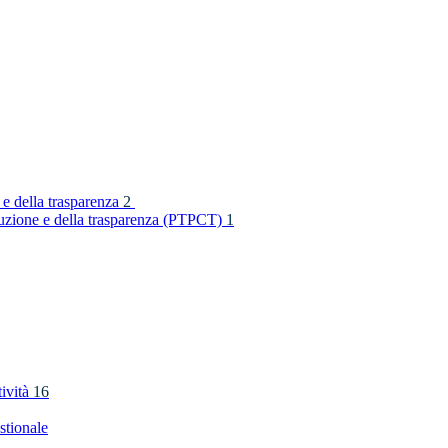
 e della trasparenza
2
rruzione e della trasparenza (PTPCT)
1
tività
16
stionale