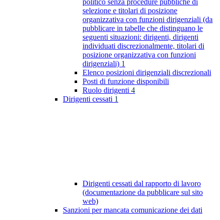
politico senza procedure pubbliche di
selezione e titolari di posizione
organizzativa con funzioni dirigenziali (da
pubblicare in tabelle che distinguano le
seguenti situazioni: dirigenti, dirigenti
individuati discrezionalmente, titolari di
posizione organizzativa con funzioni
dirigenziali)
1
Elenco posizioni dirigenziali discrezionali
Posti di funzione disponibili
Ruolo dirigenti
4
Dirigenti cessati
1
Dirigenti cessati dal rapporto di lavoro
(documentazione da pubblicare sul sito
web)
Sanzioni per mancata comunicazione dei dati