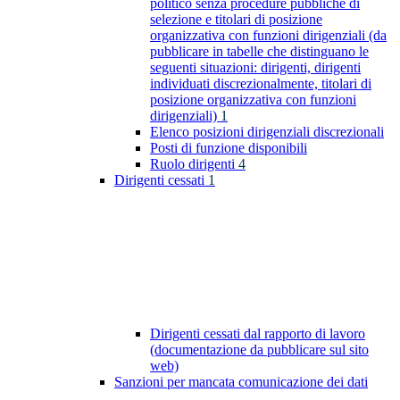
politico senza procedure pubbliche di
selezione e titolari di posizione
organizzativa con funzioni dirigenziali (da
pubblicare in tabelle che distinguano le
seguenti situazioni: dirigenti, dirigenti
individuati discrezionalmente, titolari di
posizione organizzativa con funzioni
dirigenziali)
1
Elenco posizioni dirigenziali discrezionali
Posti di funzione disponibili
Ruolo dirigenti
4
Dirigenti cessati
1
Dirigenti cessati dal rapporto di lavoro
(documentazione da pubblicare sul sito
web)
Sanzioni per mancata comunicazione dei dati