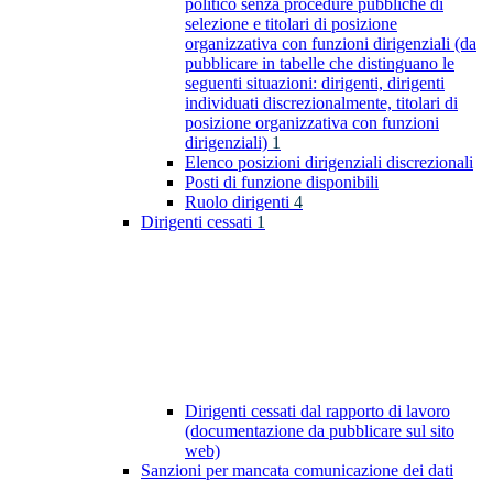
politico senza procedure pubbliche di
selezione e titolari di posizione
organizzativa con funzioni dirigenziali (da
pubblicare in tabelle che distinguano le
seguenti situazioni: dirigenti, dirigenti
individuati discrezionalmente, titolari di
posizione organizzativa con funzioni
dirigenziali)
1
Elenco posizioni dirigenziali discrezionali
Posti di funzione disponibili
Ruolo dirigenti
4
Dirigenti cessati
1
Dirigenti cessati dal rapporto di lavoro
(documentazione da pubblicare sul sito
web)
Sanzioni per mancata comunicazione dei dati