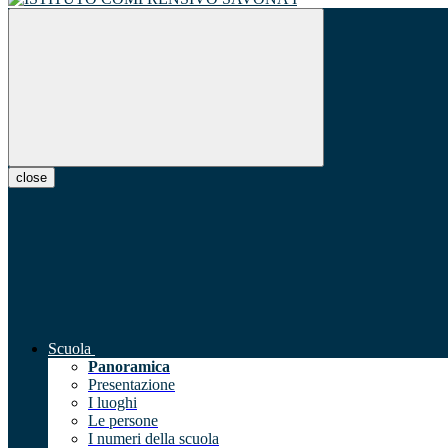
close
Scuola
Panoramica
Presentazione
I luoghi
Le persone
I numeri della scuola