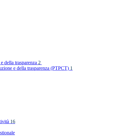
 e della trasparenza
2
rruzione e della trasparenza (PTPCT)
1
tività
16
stionale